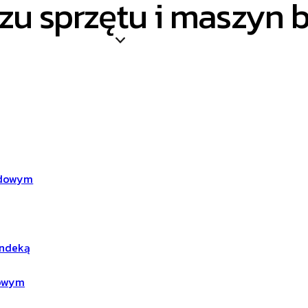
zu sprzętu i maszyn
zdowym
andeką
dowym