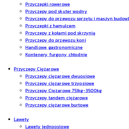
Przyczepki rowerowe
Przyczepy pod skuter wodny
Przyczepy do przewozu sprzętu i maszyn budow
Przyczepki z hamulcem
Przyczepy z kołami pod skrzynią
Przyczepy do przewozu koni
Handlowe, gastronomiczne
Kontenery, furgony, chłodnie
Przyczepy Ciężarowe
Przyczepy ciężarowe dwuosiowe
Przyczepy ciężarowe trzyosiowe
Przyczepy Ciężarowe 751kg-3500kg
Przyczepy tandem ciężarowe
Przyczepy ciężarowe burtowe
Lawety
Lawety jednoosiowe