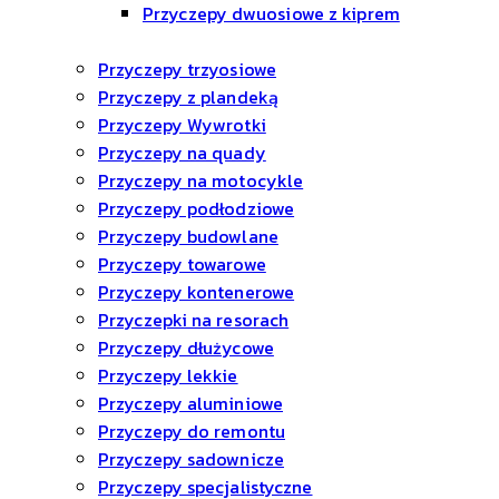
Przyczepy dwuosiowe z kiprem
Przyczepy trzyosiowe
Przyczepy z plandeką
Przyczepy Wywrotki
Przyczepy na quady
Przyczepy na motocykle
Przyczepy podłodziowe
Przyczepy budowlane
Przyczepy towarowe
Przyczepy kontenerowe
Przyczepki na resorach
Przyczepy dłużycowe
Przyczepy lekkie
Przyczepy aluminiowe
Przyczepy do remontu
Przyczepy sadownicze
Przyczepy specjalistyczne