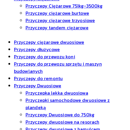
Przyczepy Ciężarowe 751kg-3500kg
Przyczepy ciężarowe burtowe
Przyczepy ciężarowe trzyosiowe
Przyczepy tandem ciężarowe
Przyczepy ciężarowe dwuosiowe
Przyczepy dłużycowe
Przyczepy do przewozu koni
Przyczepy do przewozu sprzętu i maszyn
budowlanych
Przyczepy do remontu
Przyczepy Dwuosiowe
Przyczepka lekka dwuosiowa
Przyczepki samochodowe dwuosiowe z
plandeką
Przyczepy Dwuosiowe do 750kg
Przyczepy dwuosiowe na resorach
Przyczepy dwuosiowe z hamulcem