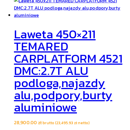
Laweta 450×211
TEMARED
CARPLATFORM 4521
DMC:2.7T ALU
podloga,najazdy
alu,podpory,burty
aluminiowe
28,900.00
zł
brutto (
23,495.93
zł
netto)