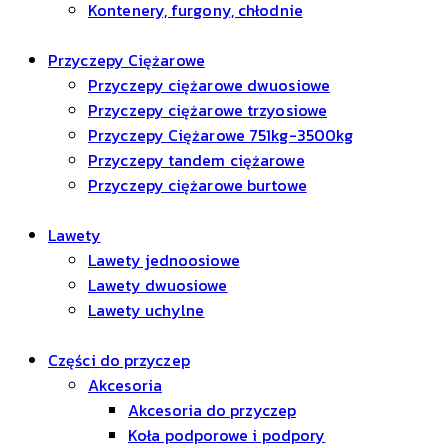
Kontenery, furgony, chłodnie
Przyczepy Ciężarowe
Przyczepy ciężarowe dwuosiowe
Przyczepy ciężarowe trzyosiowe
Przyczepy Ciężarowe 751kg-3500kg
Przyczepy tandem ciężarowe
Przyczepy ciężarowe burtowe
Lawety
Lawety jednoosiowe
Lawety dwuosiowe
Lawety uchylne
Części do przyczep
Akcesoria
Akcesoria do przyczep
Koła podporowe i podpory