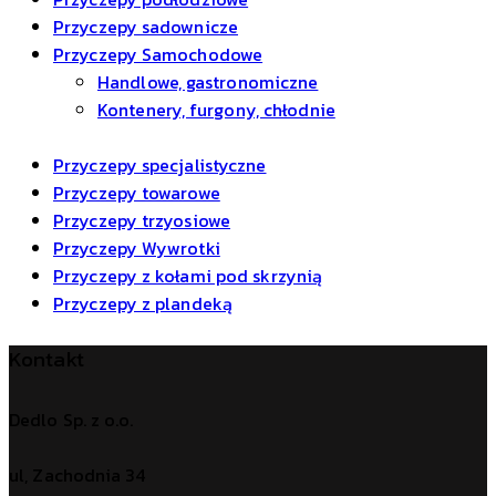
Przyczepy sadownicze
Przyczepy Samochodowe
Handlowe, gastronomiczne
Kontenery, furgony, chłodnie
Przyczepy specjalistyczne
Przyczepy towarowe
Przyczepy trzyosiowe
Przyczepy Wywrotki
Przyczepy z kołami pod skrzynią
Przyczepy z plandeką
Kontakt
Dedlo Sp. z o.o.
ul, Zachodnia 34