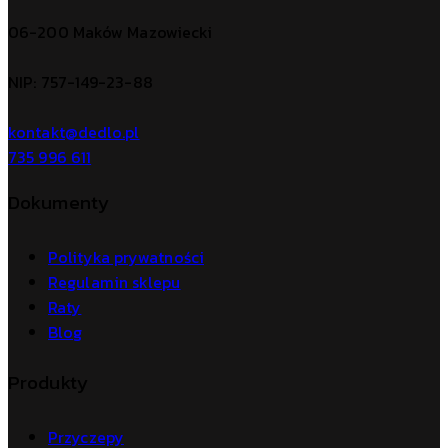
06-200 Maków Mazowiecki
NIP: 757-149-23-88
kontakt@dedlo.pl
735 996 611
Dokumenty
Polityka prywatności
Regulamin sklepu
Raty
Blog
Produkty
Przyczepy