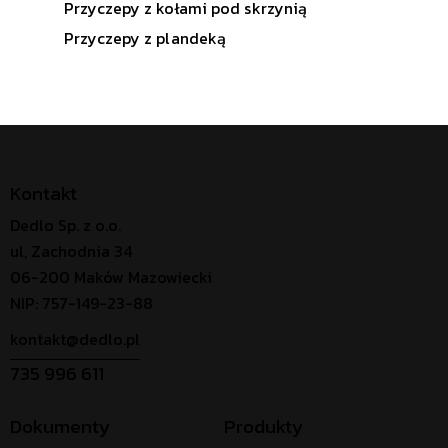
Przyczepy z kołami pod skrzynią
Przyczepy z plandeką
Kontakt
Dedlo Sp. z o.o.
ul, Zachodnia 34
06-200 Maków Mazowiecki
NIP: 757-149-23-88
kontakt@dedlo.pl
735 996 611
Dokumenty
Produkty