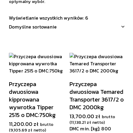
optymalny wybór.
Wyświetlanie wszystkich wyników: 6
Przyczepa
Przyczepa
dwuosiowa
dwuosiowa Temared
kipprowana
Transporter 3617/2 o
wywrotka Tipper
DMC 2000kg
2515 o DMC:750kg
13,700.00
zł
brutto
(
11,138.21
zł
netto)
11,200.00
zł
brutto
DMC min. [kg]: 800
(
9,105.69
zł
netto)