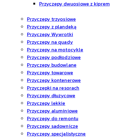
Przyczepy dwuosiowe z kiprem
Przyczepy trzyosiowe
Przyczepy z plandeką
Przyczepy Wywrotki
Przyczepy na quady
Przyczepy na motocykle
Przyczepy podłodziowe
Przyczepy budowlane
Przyczepy towarowe
Przyczepy kontenerowe
Przyczepki na resorach
Przyczepy dłużycowe
Przyczepy lekkie
Przyczepy aluminiowe
Przyczepy do remontu
Przyczepy sadownicze
Przyczepy specjalistyczne