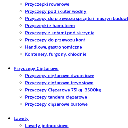
Przyczepki rowerowe
Przyczepy pod skuter wodny
Przyczepy do przewozu sprzętu i maszyn budow
Przyczepki z hamulcem
Przyczepy z kołami pod skrzynią
Przyczepy do przewozu koni
Handlowe, gastronomiczne
Kontenery, furgony, chłodnie
Przyczepy Ciężarowe
Przyczepy ciężarowe dwuosiowe
Przyczepy ciężarowe trzyosiowe
Przyczepy Ciężarowe 751kg-3500kg
Przyczepy tandem ciężarowe
Przyczepy ciężarowe burtowe
Lawety
Lawety jednoosiowe