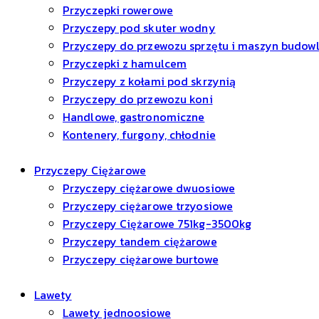
Przyczepki rowerowe
Przyczepy pod skuter wodny
Przyczepy do przewozu sprzętu i maszyn budow
Przyczepki z hamulcem
Przyczepy z kołami pod skrzynią
Przyczepy do przewozu koni
Handlowe, gastronomiczne
Kontenery, furgony, chłodnie
Przyczepy Ciężarowe
Przyczepy ciężarowe dwuosiowe
Przyczepy ciężarowe trzyosiowe
Przyczepy Ciężarowe 751kg-3500kg
Przyczepy tandem ciężarowe
Przyczepy ciężarowe burtowe
Lawety
Lawety jednoosiowe