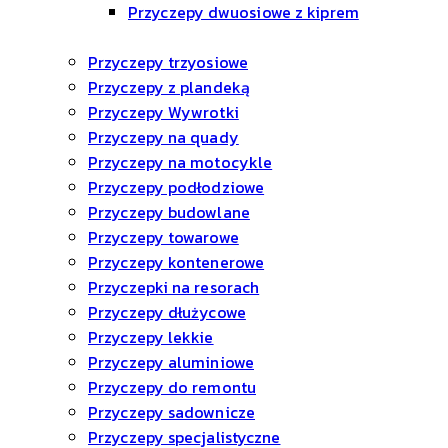
Przyczepy dwuosiowe z kiprem
Przyczepy trzyosiowe
Przyczepy z plandeką
Przyczepy Wywrotki
Przyczepy na quady
Przyczepy na motocykle
Przyczepy podłodziowe
Przyczepy budowlane
Przyczepy towarowe
Przyczepy kontenerowe
Przyczepki na resorach
Przyczepy dłużycowe
Przyczepy lekkie
Przyczepy aluminiowe
Przyczepy do remontu
Przyczepy sadownicze
Przyczepy specjalistyczne