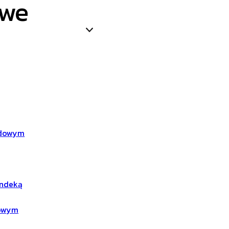
owe
zdowym
andeką
dowym