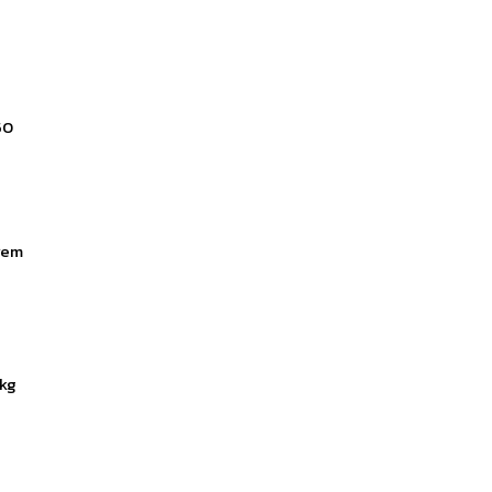
50
rem
kg