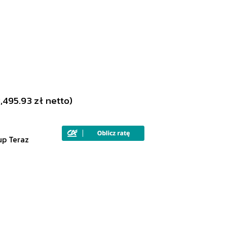
3,495.93
zł
netto)
up Teraz