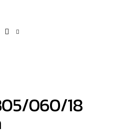
B05/060/18
h