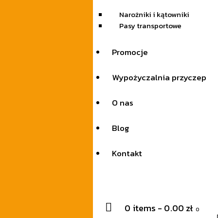
Narożniki i kątowniki
Pasy transportowe
Promocje
Wypożyczalnia przyczep
O nas
Blog
Kontakt
0 items
-
0.00 zł
0