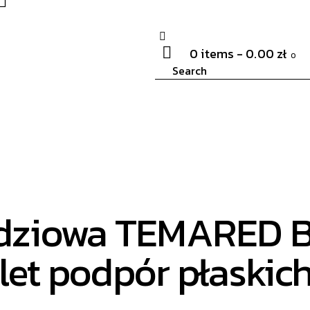
0 items
-
0.00 zł
0
odziowa TEMARED 
et podpór płaskic