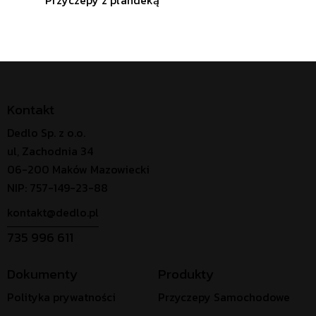
Przyczepy z plandeką
Kontakt
Dedlo Sp. z o.o.
ul, Zachodnia 34
06-200 Maków Mazowiecki
NIP: 757-149-23-88
kontakt@dedlo.pl
735 996 611
Dokumenty
Produkty
Polityka prywatności
Przyczepy Samochodowe