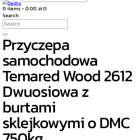
0 items
-
0.00 zł
0
Search
Przyczepa
samochodowa
Temared Wood 2612
Dwuosiowa z
burtami
sklejkowymi o DMC
750kg