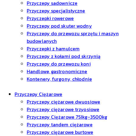
Przyczepy sadownicze
Przyczepy specjalistyczne
Przyczepki rowerowe
Przyczepy pod skuter wodny
Przyczepy do przewozu sprzętu i maszyn
budowlanych
Przyczepki z hamulcem
Przyczepy z kołami pod skrzynią
Przyczepy do przewozu koni
Handlowe, gastronomiczne
Kontenery, furgony, chłodnie
Przyczepy Ciężarowe
Przyczepy ciężarowe dwuosiowe
Przyczepy ciężarowe trzyosiowe
Przyczepy Ciężarowe 751kg-3500kg
Przyczepy tandem ciężarowe
Przyczepy ciężarowe burtowe