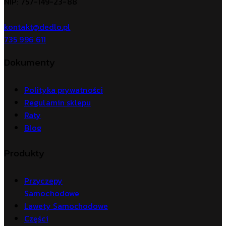
NIP: 757-149-23-88
kontakt@dedlo.pl
735 996 611
Dokumenty
Polityka prywatności
Regulamin sklepu
Raty
Blog
Produkty
Przyczepy
Samochodowe
Lawety Samochodowe
Części