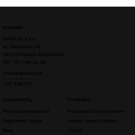
Kontakt
Dedlo Sp. z o.o.
ul, Zachodnia 34
06-200 Maków Mazowiecki
NIP: 757-149-23-88
kontakt@dedlo.pl
735 996 611
Dokumenty
Produkty
Polityka prywatności
Przyczepy Samochodowe
Regulamin sklepu
Lawety Samochodowe
Raty
Części