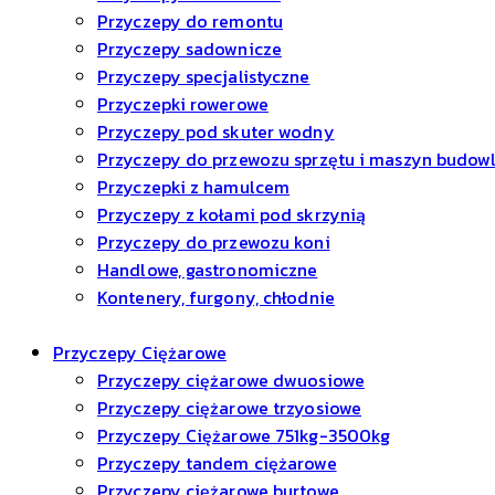
Przyczepy do remontu
Przyczepy sadownicze
Przyczepy specjalistyczne
Przyczepki rowerowe
Przyczepy pod skuter wodny
Przyczepy do przewozu sprzętu i maszyn budow
Przyczepki z hamulcem
Przyczepy z kołami pod skrzynią
Przyczepy do przewozu koni
Handlowe, gastronomiczne
Kontenery, furgony, chłodnie
Przyczepy Ciężarowe
Przyczepy ciężarowe dwuosiowe
Przyczepy ciężarowe trzyosiowe
Przyczepy Ciężarowe 751kg-3500kg
Przyczepy tandem ciężarowe
Przyczepy ciężarowe burtowe