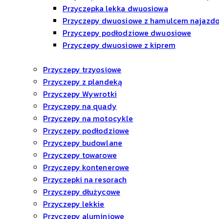
Przyczepka lekka dwuosiowa
Przyczepy dwuosiowe z hamulcem najaz
Przyczepy podłodziowe dwuosiowe
Przyczepy dwuosiowe z kiprem
Przyczepy trzyosiowe
Przyczepy z plandeką
Przyczepy Wywrotki
Przyczepy na quady
Przyczepy na motocykle
Przyczepy podłodziowe
Przyczepy budowlane
Przyczepy towarowe
Przyczepy kontenerowe
Przyczepki na resorach
Przyczepy dłużycowe
Przyczepy lekkie
Przyczepy aluminiowe