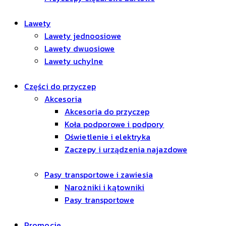
Lawety
Lawety jednoosiowe
Lawety dwuosiowe
Lawety uchylne
Części do przyczep
Akcesoria
Akcesoria do przyczep
Koła podporowe i podpory
Oświetlenie i elektryka
Zaczepy i urządzenia najazdowe
Pasy transportowe i zawiesia
Narożniki i kątowniki
Pasy transportowe
Promocje