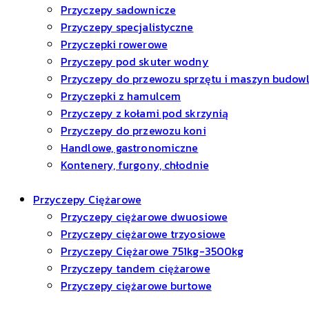
Przyczepy sadownicze
Przyczepy specjalistyczne
Przyczepki rowerowe
Przyczepy pod skuter wodny
Przyczepy do przewozu sprzętu i maszyn budow
Przyczepki z hamulcem
Przyczepy z kołami pod skrzynią
Przyczepy do przewozu koni
Handlowe, gastronomiczne
Kontenery, furgony, chłodnie
Przyczepy Ciężarowe
Przyczepy ciężarowe dwuosiowe
Przyczepy ciężarowe trzyosiowe
Przyczepy Ciężarowe 751kg-3500kg
Przyczepy tandem ciężarowe
Przyczepy ciężarowe burtowe