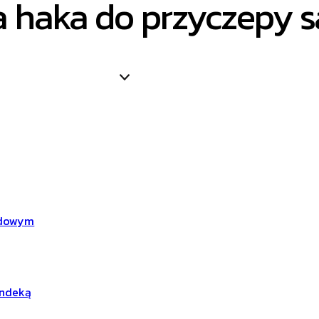
a haka do przyczepy
zdowym
andeką