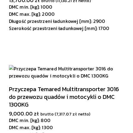
13,700.00
zł
brutto (
11,138.21
zł
netto)
DMC min. [kg]: 1000
DMC max. [kg]: 2000
Długość przestrzeni ładunkowej [mm]: 2900
Szerokość przestrzeni ładunkowej [mm]: 1700
Przyczepa Temared Multitransporter 3016
do przewozu quadów i motocykli o DMC
1300KG
9,000.00
zł
brutto (
7,317.07
zł
netto)
DMC min. [kg]: 800
DMC max. [kg]: 1300