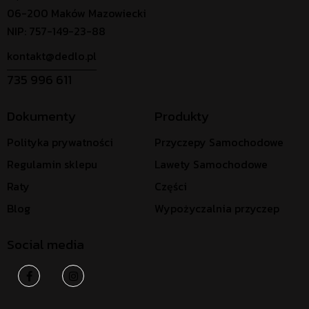
06-200 Maków Mazowiecki
NIP: 757-149-23-88
kontakt@dedlo.pl
735 996 611
Dokumenty
Produkty
Polityka prywatności
Przyczepy Samochodowe
Regulamin sklepu
Lawety Samochodowe
Raty
Części
Blog
Wypożyczalnia przyczep
Social media